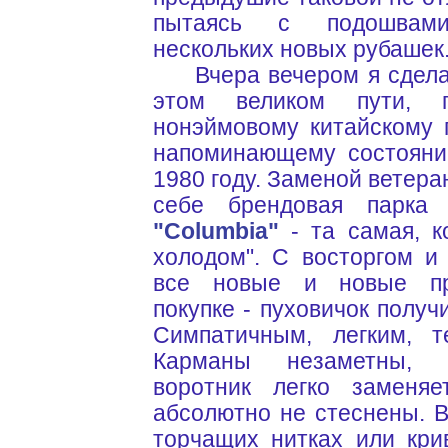
пытаясь с подошвами
нескольких новых рубашек
Вчера вечером я сделал
этом великом пути, п
нонэймовому китайскому 
напоминающему состояни
1980 году. Заменой ветера
себе брендовая парка 
"Columbia"
- та самая, ко
холодом". С восторгом и
все новые и новые пр
покупке - пуховичок получ
Симпатичным, легким, 
Карманы незаметны, 
воротник легко заменя
абсолютно не стеснены. 
торчащих нитках или кри