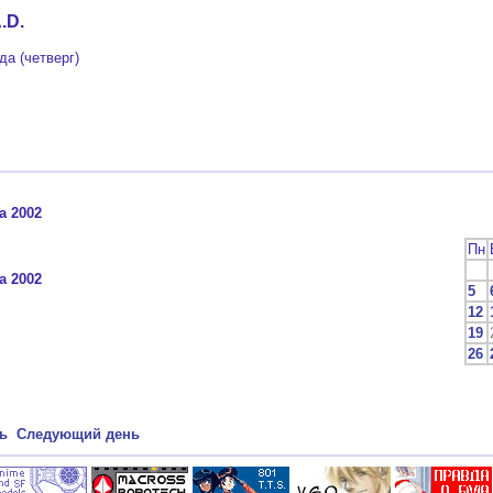
.D.
да (четверг)
та 2002
Пн
та 2002
5
12
19
26
ь
Следующий день