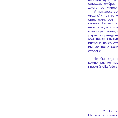
слышал, омбре, 
Диего - вот живое
А началось все и
угодно"? Тут то ж
орет, орет, орет
пацана. Такие гла
не в свое дело и 
и не подозревал,
дурак, а прайду н
уже почти замани
впервые на собств
вышла наша банд
стороне...
Что было дальше?
компе так же по
пивом Stella Artoi
PS По заключе
Палеонтологическ