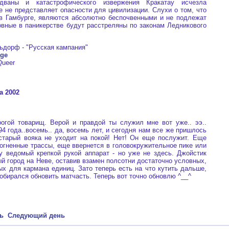
ндваны и катастрофического извержения Кракатау исчезла
е не представляет опасности для цивилизации. Слухи о том, что
в Гамбурге, являются абсолютно беспочвенными и не подлежат
вные в паникерстве будут расстреляны по законам Ледникового
орф - "Русская кампания"
age
ueer
та 2002
 товарищ. Верой и правдой ты служил мне вот уже.. ээ..
994 года..восемь.. да, восемь лет, и сегодня нам все же пришлось
 старый вояка не уходит на покой! Нет! Он еще послужит. Еще
 огненные трассы, еще ввернется в головокружительное пике или
 ведомый крепкой рукой аппарат - но уже не здесь. Джойстик
й город на Неве, оставив взамен полсотни достаточно условных,
ых для кармана единиц. Зато теперь есть на что кутить дальше,
собирался обновить матчасть. Теперь вот точно обновлю ^__^
ь
Следующий день