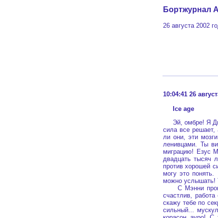
Бортжурнал A
26 августа 2002 г
10:04:41 26 авгус
Ice age
Эй, омбре! Я Диег
сила все решает, 
ли они, эти мозги
ленивцами. Ты в
миграцию! Езус М
двадцать тысяч л
против хорошей си
могу это понять. 
можно услышать! 
С Мэнни проще. 
счастлив, работа 
скажу тебе по сек
сильный... мускул
корасон ауро! С 