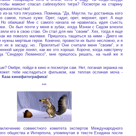
чтобы мамонт спасал саблезубого тигра? Посмотри на старину
 доказательство!
з-за того лягушонка. Помнишь "Да, Маугли, ты достанешь кого
е самое, только хуже. Орет, гадит, орет, мерзнет, орет. А еще
.. Но обаяшка! Мне с самого начала не нравилась идея съесть
зки.. Он был почти у меня в зубах, когда Мэнни с Сидом влезли
взяли его в свою стаю. Он стал для них "своим". Хех, тогда я еще
 как же повезло малявке. Пришлось тащиться за ними - Диего не
е нужны мертвые герои. Конечно, провести их было несложно, и я
л их в засаду, но.. Проклятье! Они считали меня "своим", и я
енной шкуре понял, как же это хорошо. Короче, когда навстречу
а "Сендеро Люминосо", мне пришлось решать, на чьей же я
 Омбре, пойди в кино и посмотри сам. Нет, поганая экранка на
может тебе насладиться фильмом, как теплая ослиная моча -
s.
Каза кинефатографика
!
***
нию совместного комитета экспертов Международного
ого общества и Интерпола, упомянутая в тексте Ехидина после