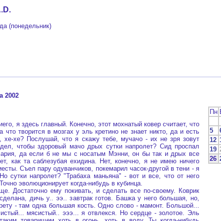
.D.
ода (понедельник)
та 2002
Пн
о, я здесь главный. Конечно, этот мохнатый ковер считает, что
5
а что творится в мозгах у эль кретино не знает никто, да и есть
, хе-хе? Послушай, что я скажу тебе, мучачо - их не зря зовут
12
идел, чтобы здоровый мачо дрых сутки напролет? Сид проспал
19
ария, да если б не мы с носатым Мэнни, он бы так и дрых все
26
ет, как та саблезубая ехидина. Нет, конечно, я не имею ничего
есты. Съел пару одуванчиков, покемарил часок-другой в тени - я
Но сутки напролет? "Трабаха маньяна" - вот и все, что от него
Точно эволюционирует когда-нибудь в кубинца.
Достаточно ему покивать, и сделать все по-своему. Коврик
сделана, дичь у.. ээ.. завтрак готов. Башка у него большая, но,
рету - там одна большая кость. Одно слово - мамонт. Большой...
истый... мясистый.. эээ... я отвлекся. Но сердце - золотое. Эль
таким товарищем хоть в огонь, хоть в воду. Ты когда-нибудь