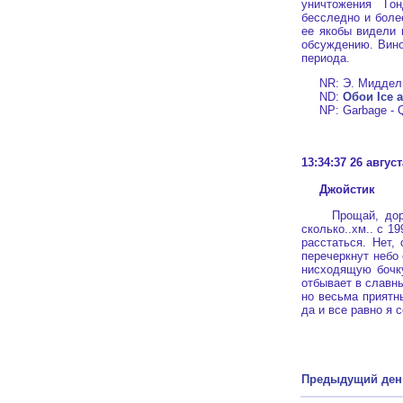
уничтожения Го
бесследно и боле
ее якобы видели 
обсуждению. Вино
периода.
NR: Э. Миддельд
ND:
Обои Ice 
NP: Garbage - Q
13:34:37 26 авгус
Джойстик
Прощай, дорогой
сколько..хм.. с 1
расстаться. Нет,
перечеркнут небо
нисходящую бочку
отбывает в славны
но весьма приятн
да и все равно я 
Предыдущий ден