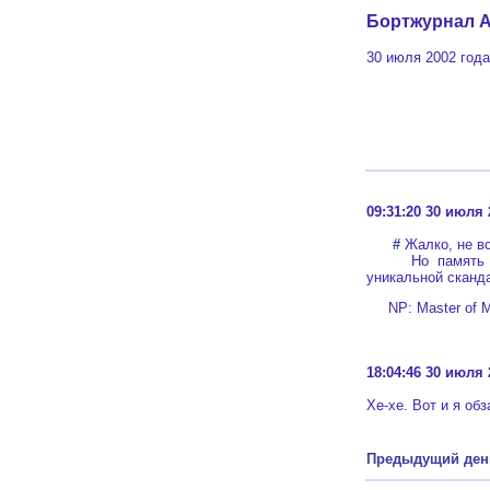
Бортжурнал A
30 июля 2002 года
09:31:20 30 июля 
#
Жалко, не вс
Но память сох
уникальной сканда
NP: Master of M
18:04:46 30 июля 
Хе-хе. Вот и я об
Предыдущий ден