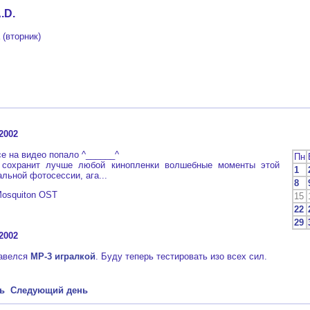
.D.
 (вторник)
2002
е на видео попало ^______^
Пн
ранит лучше любой кинопленки волшебные моменты этой
1
льной фотосессии, ага...
8
osquiton OST
15
22
29
2002
завелся
МР-3 игралкой
. Буду теперь тестировать изо всех сил.
ь
Следующий день