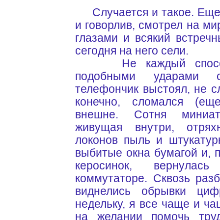
Случается и такое. Еще 
и говорлив, смотрел на м
глазами и всякий встреч
сегодня на него сели.
Не каждый способе
подобными ударами 
телефончик выстоял, не сл
конечно, сломался (ещ
внешне. Сотня миниа
живущая внутри, отрях
локонов пыль и штукатурк
выбитые окна бумагой и, 
керосинок, вернула
коммутаторе. Сквозь раз
виднелись обрывки циф
недельку, я все чаще и ча
на желании помочь труд