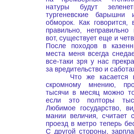
натуры будут зелен
тургеневские барышни 
обморок. Как говорится,
правильно, неправильно 
вот, существует еще и чет
После походов в казенн
места меня всегда снеда
все-таки зря у нас прекр
за вредительство и саботаж.
Что же касается пен
скромному мнению, пр
тысячи в месяц можно то
если это полторы тыся
Любимое государство, в
мании величия, считает 
проезд в метро теперь бес
С другой стороны, зарпл