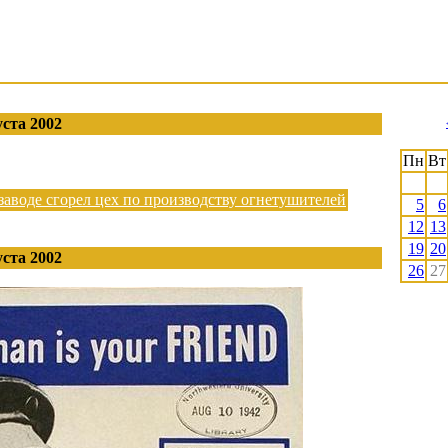
уста 2002
Пн
Вт
заводе сгорел цех по производству огнетушителей
5
6
12
13
19
20
уста 2002
26
27