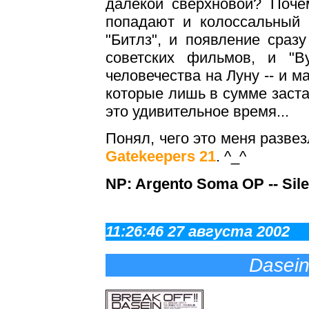
далекой сверхновой? Поче
попадают и колоссальный 
"Битлз", и появление сраз
советских фильмов, и "Ву
человечества на Луну -- и м
которые лишь в сумме заст
это удивительное время...
Понял, чего это меня развез
Gatekeepers 21
. ^_^
NP: Argento Soma OP -- Sil
11:26:46 27 августа 2002
Dasei