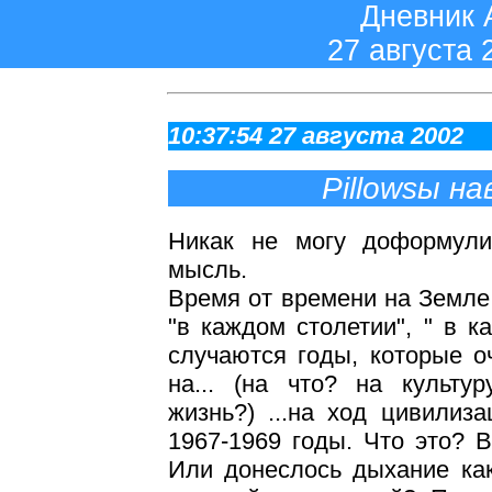
Дневник 
27 августа 
10:37:54 27 августа 2002
Pillowsы на
Никак не могу доформул
мысль.
Время от времени на Земле 
"в каждом столетии", " в к
случаются годы, которые о
на... (на что? на культу
жизнь?) ...на ход цивилиза
1967-1969 годы. Что это? 
Или донеслось дыхание как