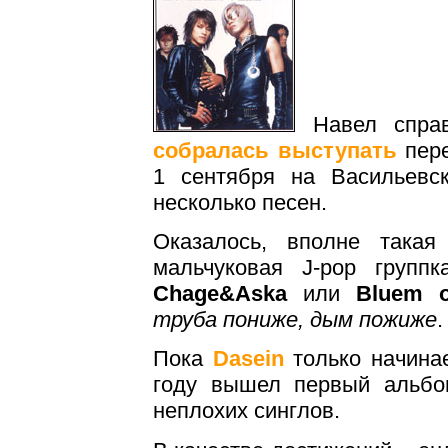
Навел справ
собралась выступать
пере
1 сентября на Васильевск
несколько песен.
Оказалось, вполне такая
мальчуковая J-pop групп
Chage&Aska
или
Bluem o
труба пониже, дым пожиже
.
Пока
Dasein
только начинае
году вышел первый альбом
неплохих синглов.