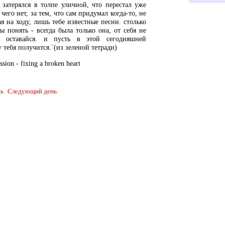
е затерялся в толпе уличной, что перестал уже
 чего нет, за тем, что сам придумал когда-то, не
я на ходу, лишь тебе известные песни. столько
ы понять - всегда была только она, от себя не
. оставайся. и пусть в этой сегодняшней
у тебя получится.`(из зеленой тетради)
ssion - fixing a broken heart
ь
Следующий день