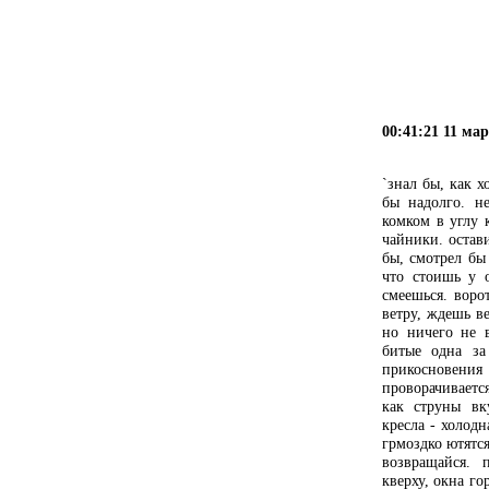
00:41:21 11 ма
`знал бы, как х
бы надолго. н
комком в углу 
чайники. остав
бы, смотрел бы
что стоишь у о
смеешься. воро
ветру, ждешь в
но ничего не 
битые одна за
прикосновени
проворачиваетс
как струны вк
кресла - холод
грмоздко ютятся
возвращайся. 
кверху, окна го