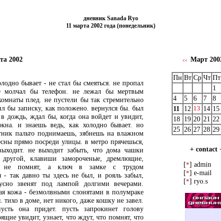
дневник Sanada Ryo
11 марта 2002 года (понедельник)
рта 2002
Март 20
<<
Пн
Вт
Ср
Чт
Пт
олодно бывает - не стал бы смеяться. не пропал
1
е молчал бы телефон. не лежал бы мертвым
4
5
6
7
8
комнаты плед. не пустели бы так стремительно
ил бы записку, как положено. вернулся бы. был
11
12
13
14
15
 в дождь, ждал бы, когда она войдет и увидит,
18
19
20
21
22
кна. и знаешь ведь, как холодно бывает. но
25
26
27
28
29
тник пальто поднимаешь, зябнешь на влажном
есны прямо посреди улицы. в метро прячешься,
+ contact 
выходит. не выходит забыть, что дома чашки
 другой, клавиши замороченые, дремлющие,
[
] admin
*
я не помнят, а ключ в замке с трудом
[
] e-mail
*
я - так давно ты здесь не был, и рояль забыл,
[
] ryo.s
*
усно звенят под лампой долгими вечерами.
ная кожа - безмолвными слонятами в полумраке
. тихо в доме, нет никого, даже кошку не завел.
пусть она придет. пусть запрокинет голову
рящие увидит, узнает, что ждут, что помнят, что