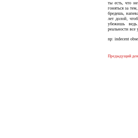
ты есть, что н
гоняться за тем,
бредешь, напева
лет долой, чтоб
убежишь ведь
реальности все 
np: indecent obse
Предыдущий ден