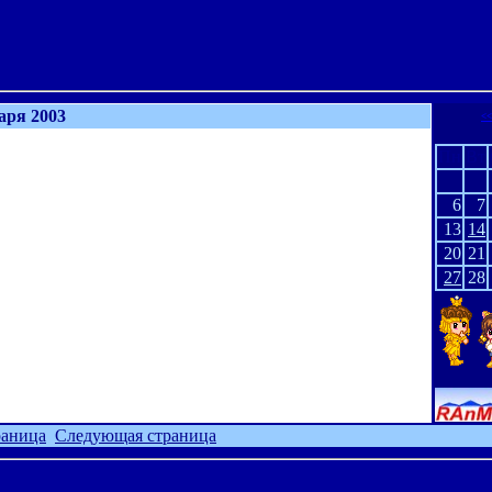
варя 2003
<<
Пн
Вт
6
7
13
14
20
21
27
28
раница
Следующая страница