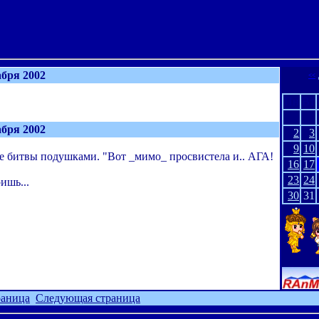
абря 2002
<<
Пн
Вт
абря 2002
2
3
9
10
е битвы подушками. "Вот _мимо_ просвистела и.. АГА!
16
17
23
24
ишь...
30
31
раница
Следующая страница