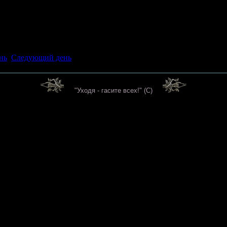
нь
Следующий день
"Уходя - гасите всех!" (C)