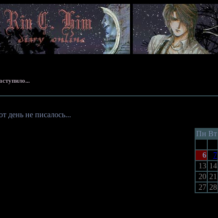
аступило...
т день не писалось...
Пн
Вт
6
7
13
14
20
21
27
28